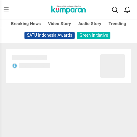
Breaking News
Video Story
Audio Story
Trending
SATU Indonesia Awards
Green Initiative
Sedang memuat...
Sedang memuat...
S