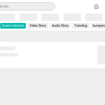
Loading
Loading
Loading
Loading
Loading
Green Initiative
Video Story
Audio Story
Trending
kumpar
 memuat...
ng memuat...