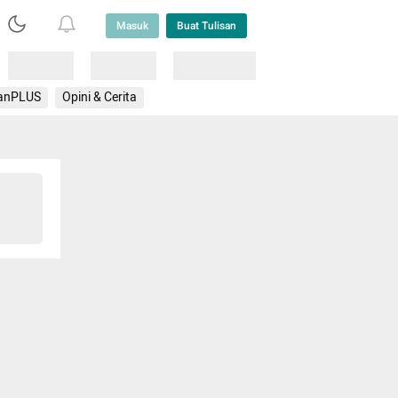
Masuk
Buat Tulisan
Loading
Loading
Lainnya
anPLUS
Opini & Cerita