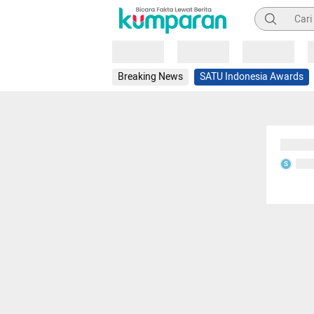
Pencarian
Loading
Loading
Loading
Breaking News
SATU Indonesia Awards
Sedang
Seda
S