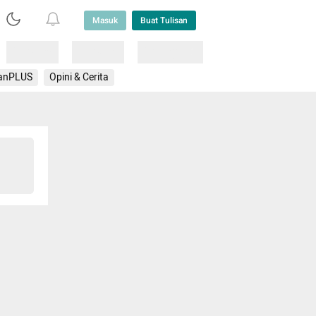
Masuk
Buat Tulisan
Loading
Loading
Lainnya
anPLUS
Opini & Cerita