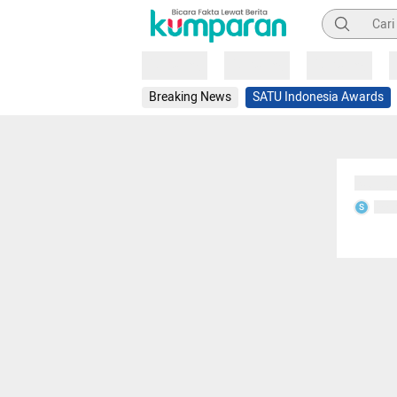
Pencarian
Loading
Loading
Loading
Breaking News
SATU Indonesia Awards
Sedang
Seda
S