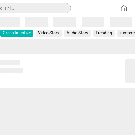
Loading
Loading
Loading
Loading
Loading
Green Initiative
Video Story
Audio Story
Trending
kumpar
 memuat...
ng memuat...