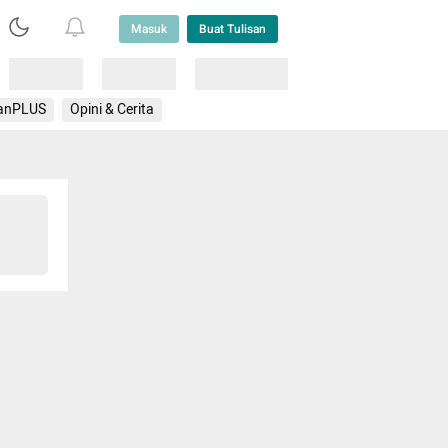
Masuk
Buat Tulisan
Loading
Loading
Lainnya
anPLUS
Opini & Cerita