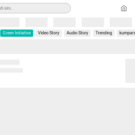
Loading
Loading
Loading
Loading
Loading
Green Initiative
Video Story
Audio Story
Trending
kumpar
 memuat...
ng memuat...