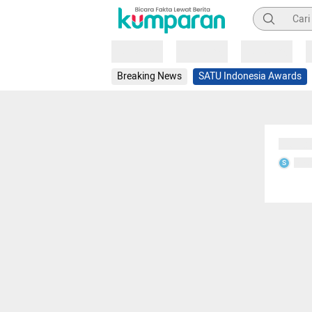
Pencarian
Loading
Loading
Loading
Breaking News
SATU Indonesia Awards
Sedang
Seda
S