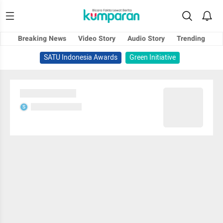
Breaking News
Video Story
Audio Story
Trending
SATU Indonesia Awards
Green Initiative
Sedang memuat...
Sedang memuat...
S