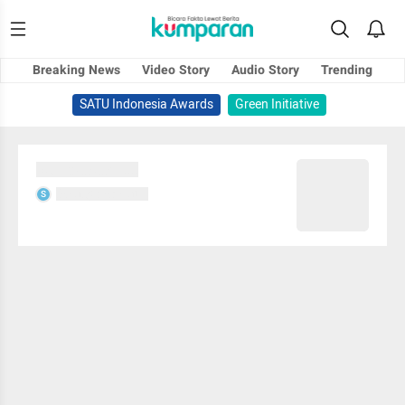
Breaking News
Video Story
Audio Story
Trending
SATU Indonesia Awards
Green Initiative
Sedang memuat...
Sedang memuat...
S