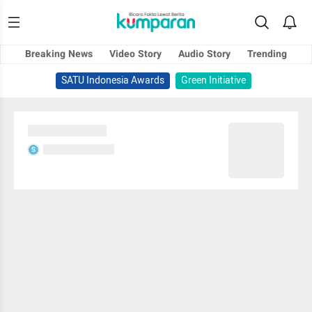
Breaking News
Video Story
Audio Story
Trending
SATU Indonesia Awards
Green Initiative
Sedang memuat...
Sedang memuat...
S