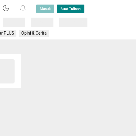
Masuk
Buat Tulisan
Loading
Loading
Lainnya
anPLUS
Opini & Cerita