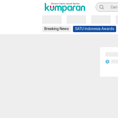
Pencarian
Loading
Loading
Loading
Breaking News
SATU Indonesia Awards
Sedang
Seda
S