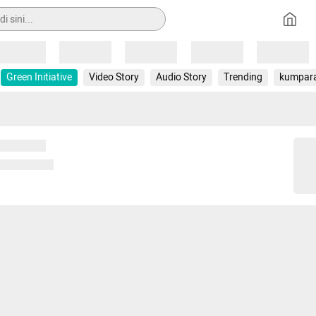
Loading
Loading
Loading
Loading
Loading
Green Initiative
Video Story
Audio Story
Trending
kumpar
 memuat...
ng memuat...