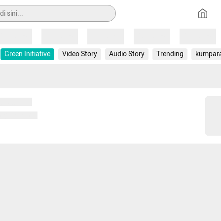
Loading
Loading
Loading
Loading
Loading
Green Initiative
Video Story
Audio Story
Trending
kumpar
 memuat...
ng memuat...