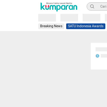
Pencarian
Loading
Loading
Loading
Breaking News
SATU Indonesia Awards
Sedang
Seda
S