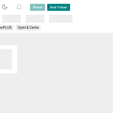
Masuk
Buat Tulisan
Loading
Loading
Lainnya
anPLUS
Opini & Cerita