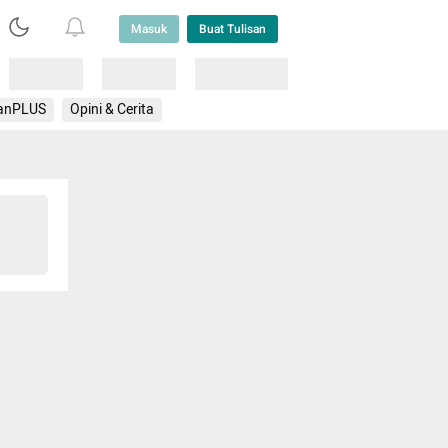
Masuk
Buat Tulisan
Loading
Loading
Lainnya
anPLUS
Opini & Cerita