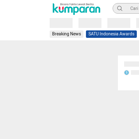
Pencarian
Loading
Loading
Loading
Breaking News
SATU Indonesia Awards
Sedang
Seda
S