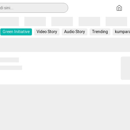
Loading
Loading
Loading
Loading
Loading
Green Initiative
Video Story
Audio Story
Trending
kumpar
 memuat...
ng memuat...