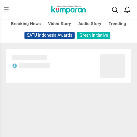
Breaking News
Video Story
Audio Story
Trending
SATU Indonesia Awards
Green Initiative
Sedang memuat...
Sedang memuat...
S