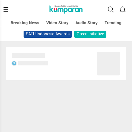
Breaking News
Video Story
Audio Story
Trending
SATU Indonesia Awards
Green Initiative
Sedang memuat...
Sedang memuat...
S