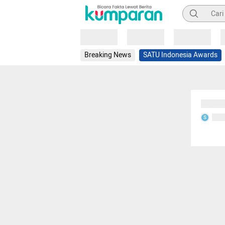
Pencarian
Loading
Loading
Loading
Breaking News
SATU Indonesia Awards
Sedang
Seda
S