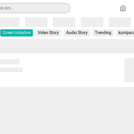
Loading
Loading
Loading
Loading
Loading
Green Initiative
Video Story
Audio Story
Trending
kumpar
 memuat...
ng memuat...