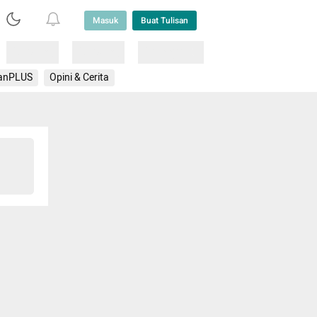
Masuk
Buat Tulisan
Loading
Loading
Lainnya
anPLUS
Opini & Cerita