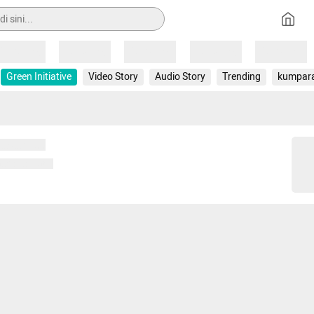
Loading
Loading
Loading
Loading
Loading
Green Initiative
Video Story
Audio Story
Trending
kumpar
 memuat...
ng memuat...