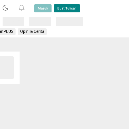
Masuk
Buat Tulisan
Loading
Loading
Lainnya
anPLUS
Opini & Cerita