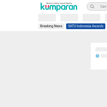
Pencarian
Loading
Loading
Loading
Breaking News
SATU Indonesia Awards
Sedang
Seda
S