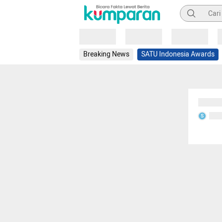
Pencarian
Loading
Loading
Loading
Breaking News
SATU Indonesia Awards
Sedang
Seda
S