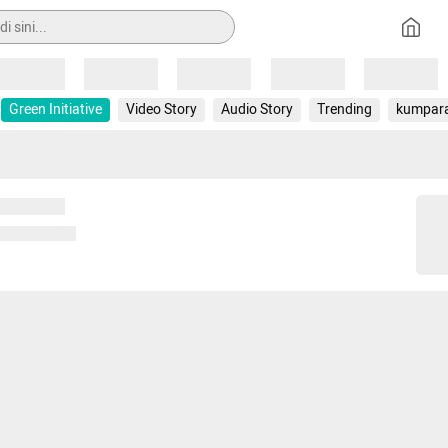
Loading
Loading
Loading
Loading
Loading
Green Initiative
Video Story
Audio Story
Trending
kumpar
 memuat...
ng memuat...