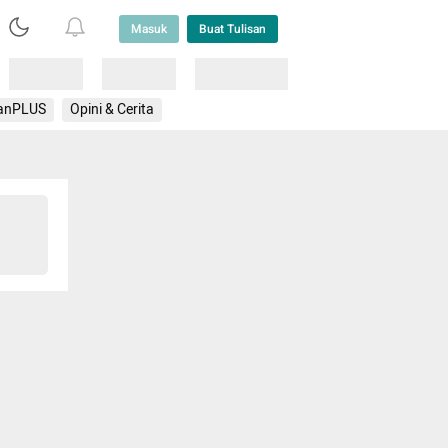
Masuk
Buat Tulisan
Loading
Loading
Lainnya
anPLUS
Opini & Cerita