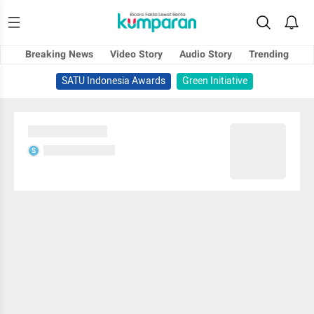
Breaking News
Video Story
Audio Story
Trending
SATU Indonesia Awards
Green Initiative
Sedang memuat...
Sedang memuat...
S