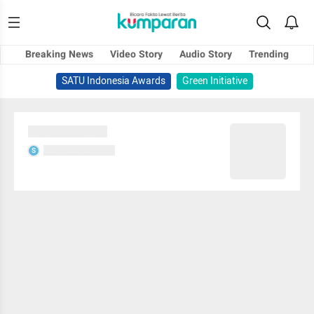
Breaking News
Video Story
Audio Story
Trending
SATU Indonesia Awards
Green Initiative
Sedang memuat...
Sedang memuat...
S