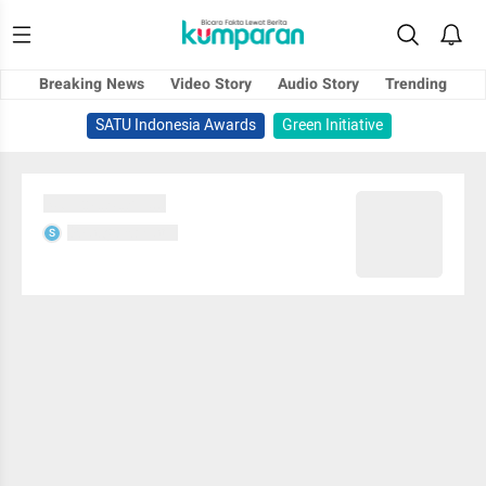
Breaking News
Video Story
Audio Story
Trending
SATU Indonesia Awards
Green Initiative
Sedang memuat...
Sedang memuat...
S