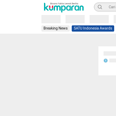
Pencarian
Loading
Loading
Loading
Breaking News
SATU Indonesia Awards
Sedang
Seda
S