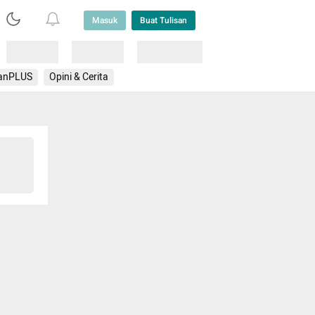
Masuk
Buat Tulisan
Loading
Loading
Lainnya
anPLUS
Opini & Cerita