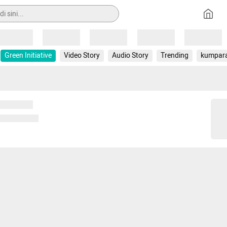
Loading
Loading
Loading
Loading
Loading
Green Initiative
Video Story
Audio Story
Trending
kumpar
 memuat...
ng memuat...