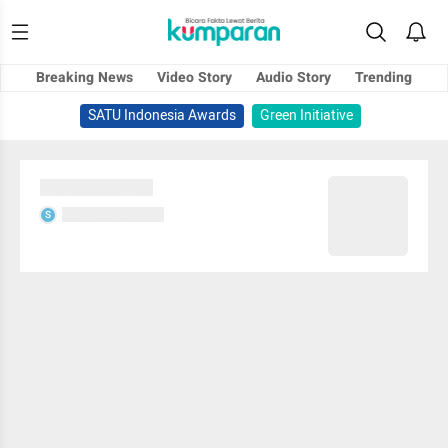
Breaking News
Video Story
Audio Story
Trending
SATU Indonesia Awards
Green Initiative
Sedang memuat...
Sedang memuat...
S