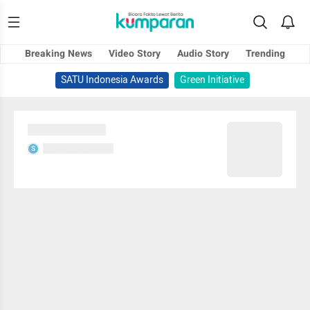
Breaking News
Video Story
Audio Story
Trending
SATU Indonesia Awards
Green Initiative
Sedang memuat...
Sedang memuat...
S