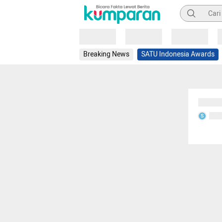
Pencarian
Loading
Loading
Loading
Breaking News
SATU Indonesia Awards
Sedang
Seda
S