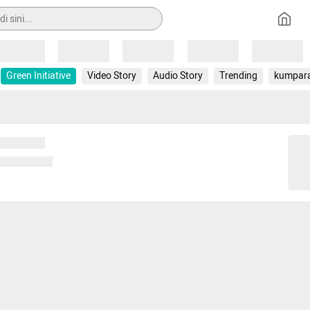
Loading
Loading
Loading
Loading
Loading
Green Initiative
Video Story
Audio Story
Trending
kumpar
 memuat...
ng memuat...