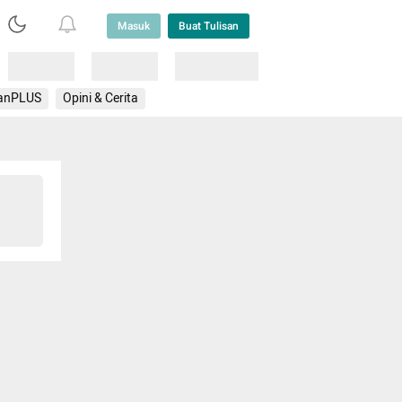
Masuk
Buat Tulisan
Loading
Loading
Lainnya
anPLUS
Opini & Cerita