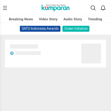
Breaking News
Video Story
Audio Story
Trending
SATU Indonesia Awards
Green Initiative
Sedang memuat...
Sedang memuat...
S