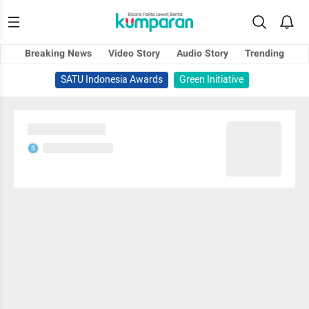
Breaking News
Video Story
Audio Story
Trending
SATU Indonesia Awards
Green Initiative
Sedang memuat...
Sedang memuat...
S