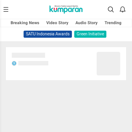
Breaking News
Video Story
Audio Story
Trending
SATU Indonesia Awards
Green Initiative
Sedang memuat...
Sedang memuat...
S