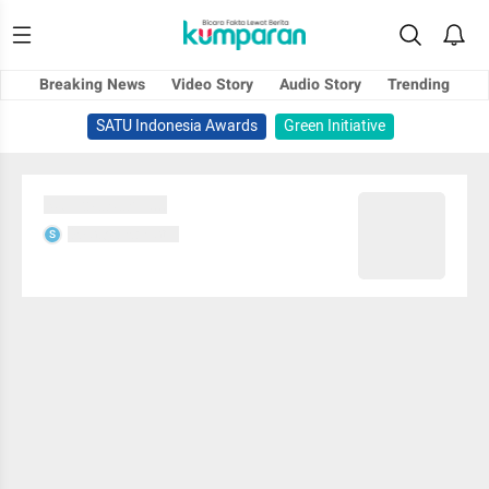
Breaking News
Video Story
Audio Story
Trending
SATU Indonesia Awards
Green Initiative
Sedang memuat...
Sedang memuat...
S