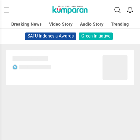
Breaking News
Video Story
Audio Story
Trending
SATU Indonesia Awards
Green Initiative
Sedang memuat...
Sedang memuat...
S