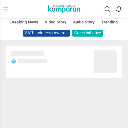
Breaking News
Video Story
Audio Story
Trending
SATU Indonesia Awards
Green Initiative
Sedang memuat...
Sedang memuat...
S