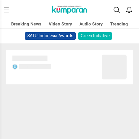
Breaking News
Video Story
Audio Story
Trending
SATU Indonesia Awards
Green Initiative
Sedang memuat...
Sedang memuat...
S