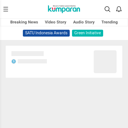
Breaking News
Video Story
Audio Story
Trending
SATU Indonesia Awards
Green Initiative
Sedang memuat...
Sedang memuat...
S