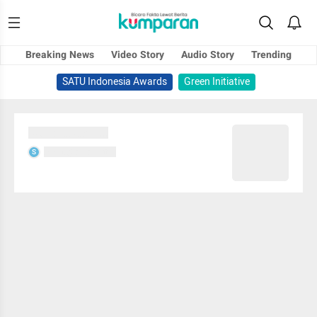
Breaking News
Video Story
Audio Story
Trending
SATU Indonesia Awards
Green Initiative
Sedang memuat...
Sedang memuat...
S