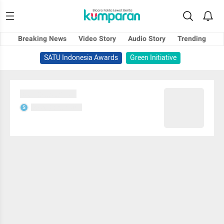
Breaking News
Video Story
Audio Story
Trending
SATU Indonesia Awards
Green Initiative
Sedang memuat...
Sedang memuat...
S