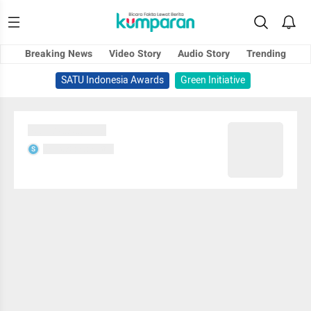
Breaking News
Video Story
Audio Story
Trending
SATU Indonesia Awards
Green Initiative
Sedang memuat...
Sedang memuat...
S