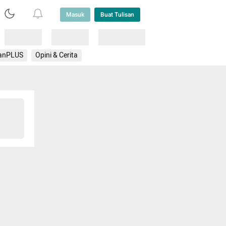
Masuk
Buat Tulisan
Loading
Loading
Lainnya
anPLUS
Opini & Cerita