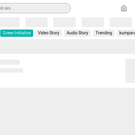
Loading
Loading
Loading
Loading
Loading
Green Initiative
Video Story
Audio Story
Trending
kumpar
 memuat...
ng memuat...