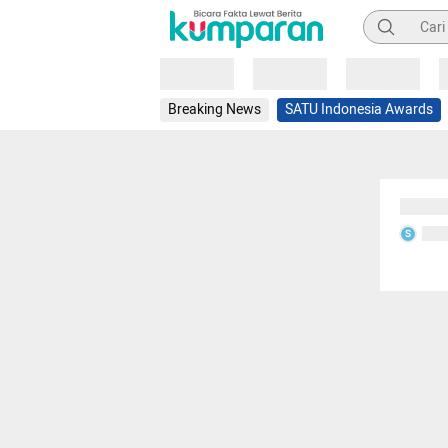
Pencarian
Loading
Loading
Loading
Breaking News
SATU Indonesia Awards
Sedang
Seda
S