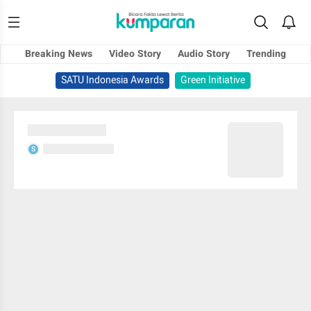
Breaking News
Video Story
Audio Story
Trending
SATU Indonesia Awards
Green Initiative
Sedang memuat...
Sedang memuat...
S