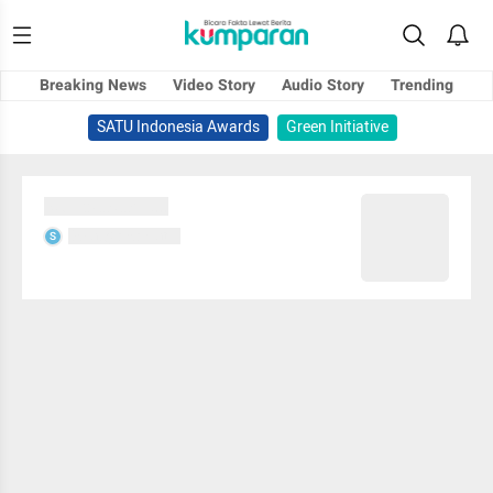
Breaking News
Video Story
Audio Story
Trending
SATU Indonesia Awards
Green Initiative
Sedang memuat...
Sedang memuat...
S