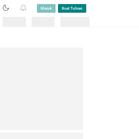
Masuk
Buat Tulisan
Loading
Loading
Lainnya