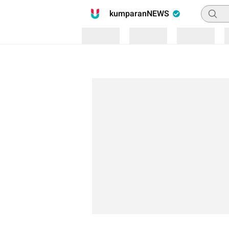
Pencari
kumparanNEWS
Loading
Loading
Loading