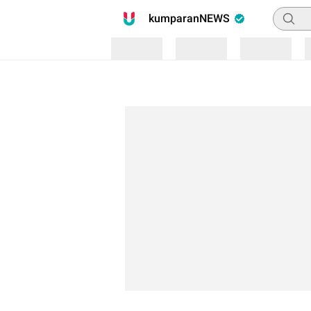
Pencari
kumparanNEWS
Loading
Loading
Loading