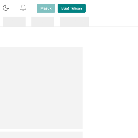
Masuk
Buat Tulisan
Loading
Loading
Lainnya