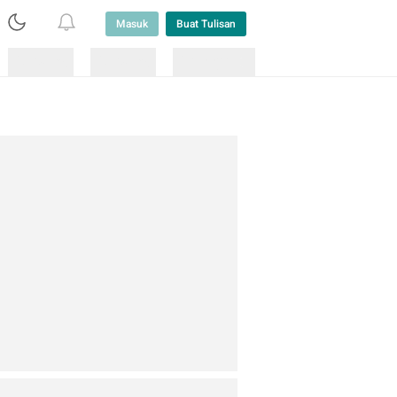
Masuk
Buat Tulisan
Loading
Loading
Lainnya