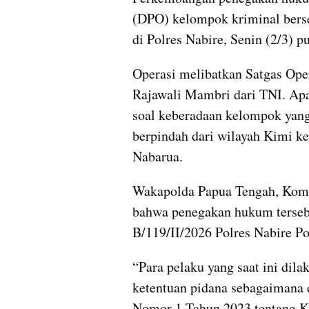
(DPO) kelompok kriminal bersen
di Polres Nabire, Senin (2/3) 
Operasi melibatkan Satgas Oper
Rajawali Mambri dari TNI. Apa
soal keberadaan kelompok yang
berpindah dari wilayah Kimi ke
Nabarua.
Wakapolda Papua Tengah, Komb
bahwa penegakan hukum tersebu
B/119/II/2026 Polres Nabire P
“Para pelaku yang saat ini dil
ketentuan pidana sebagaimana 
Nomor 1 Tahun 2023 tentang K