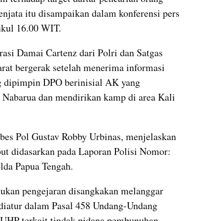
jata itu disampaikan dalam konferensi pers 
pukul 16.00 WIT.
asi Damai Cartenz dari Polri dan Satgas 
rat bergerak setelah menerima informasi 
 dipimpin DPO berinisial AK yang 
 Nabarua dan mendirikan kamp di area Kali 
es Pol Gustav Robby Urbinas, menjelaskan 
t didasarkan pada Laporan Polisi Nomor: 
olda Papua Tengah.
akukan pengejaran disangkakan melanggar 
diatur dalam Pasal 458 Undang-Undang 
UHP terkait tindak pidana pembunuhan 