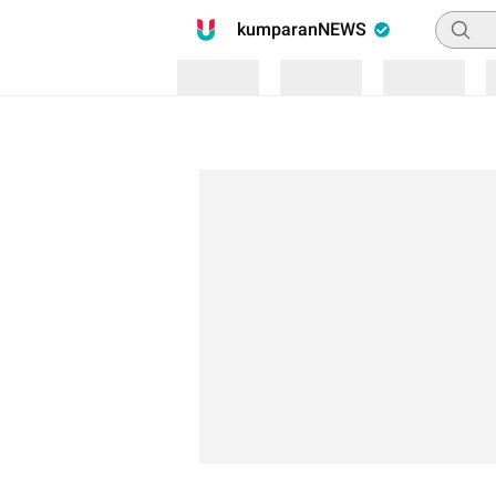
Pencari
kumparanNEWS
Loading
Loading
Loading