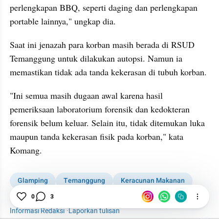
perlengkapan BBQ, seperti daging dan perlengkapan 
portable lainnya," ungkap dia.
Saat ini jenazah para korban masih berada di RSUD 
Temanggung untuk dilakukan autopsi. Namun ia 
memastikan tidak ada tanda kekerasan di tubuh korban.
"Ini semua masih dugaan awal karena hasil 
pemeriksaan laboratorium forensik dan kedokteran 
forensik belum keluar. Selain itu, tidak ditemukan luka 
maupun tanda kekerasan fisik pada korban," kata 
Komang.
Glamping
Temanggung
Keracunan Makanan
News
Sekeluarga Tewas di Glamping Temanggung
0
3
Informasi Redaksi
·
Laporkan tulisan