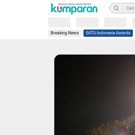
Pencarian
Loading
Loading
Loading
Breaking News
SATU Indonesia Awards