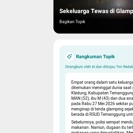
Sekeluarga Tewas di Glam
Bagikan Topik
Rangkuman Topik
Dirangkum oleh AI dan ditinjau Tim Red
Empat orang dalam satu keluar
ditemukan meninggal dunia saat 
Kledung, Kabupaten Temanggung, 
MAN (52), ibu M (43) dan dua anak
pada Rabu 27 Mei 2026 sekitar pu
menginap di tenda glamping seja
berada di RSUD Temanggung untu
Sebelumnya, polisi sempat mendu
makanan. Namun, dugaan itu ter
makanan yang dimuntahkan. Menur