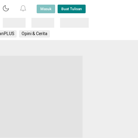
Masuk
Buat Tulisan
Loading
Loading
Lainnya
anPLUS
Opini & Cerita