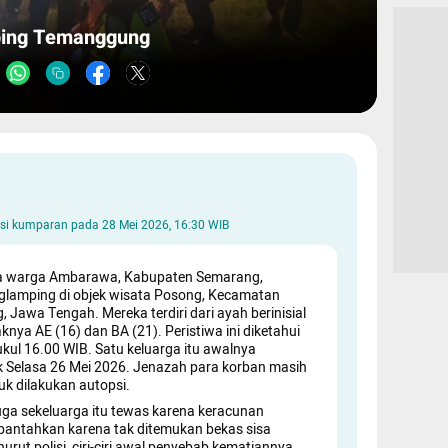
ping Temanggung
aksi kumparan pada
28 Mei 2026, 16:30 WIB
ga warga Ambarawa, Kabupaten Semarang,
glamping di objek wisata Posong, Kecamatan
Jawa Tengah. Mereka terdiri dari ayah berinisial
nya AE (16) dan BA (21). Peristiwa ini diketahui
kul 16.00 WIB. Satu keluarga itu awalnya
k Selasa 26 Mei 2026. Jenazah para korban masih
k dilakukan autopsi.
ga sekeluarga itu tewas karena keracunan
bantahkan karena tak ditemukan bekas sisa
ut polisi, ciri-ciri awal penyebab kematiannya