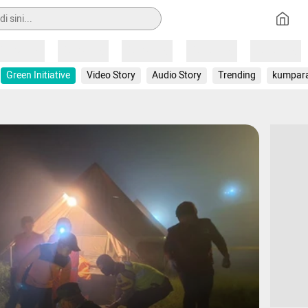
Loading
Loading
Loading
Loading
Loading
Green Initiative
Video Story
Audio Story
Trending
kumpar