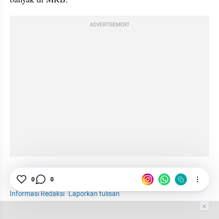
ADVERTISEMENT
0
0
Ramadhan 2021
Masjid
Salat
Idul Fitri
Informasi Redaksi
·
Laporkan tulisan
Tim Editor
Editor Section