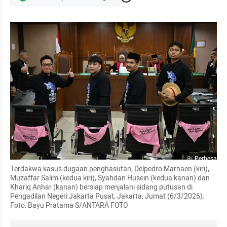
Perbesar
Terdakwa kasus dugaan penghasutan, Delpedro Marhaen (kiri), 
Muzaffar Salim (kedua kiri), Syahdan Husein (kedua kanan) dan 
Khariq Anhar (kanan) bersiap menjalani sidang putusan di 
Pengadilan Negeri Jakarta Pusat, Jakarta, Jumat (6/3/2026). 
Foto: Bayu Pratama S/ANTARA FOTO