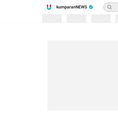
Pencari
kumparanNEWS
Loading
Loading
Loading