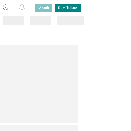
Masuk
Buat Tulisan
Loading
Loading
Lainnya