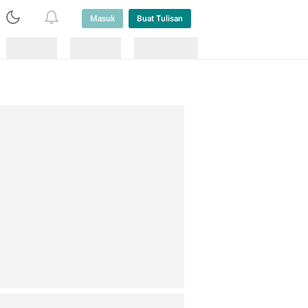
Masuk
Buat Tulisan
Loading
Loading
Lainnya