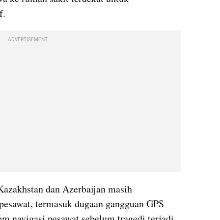
f.
ADVERTISEMENT
Kazakhstan dan Azerbaijan masih 
 pesawat, termasuk dugaan gangguan GPS 
m navigasi pesawat sebelum tragedi terjadi.