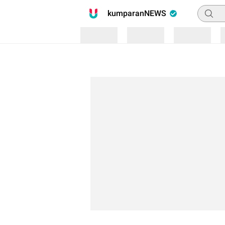
Pencari
kumparanNEWS
Loading
Loading
Loading