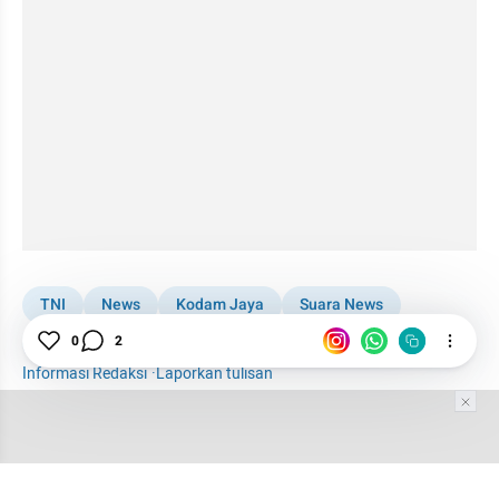
TNI
News
Kodam Jaya
Suara News
Paspampres Siksa Warga
0
2
Informasi Redaksi
·
Laporkan tulisan
Tim Editor
Editor Section