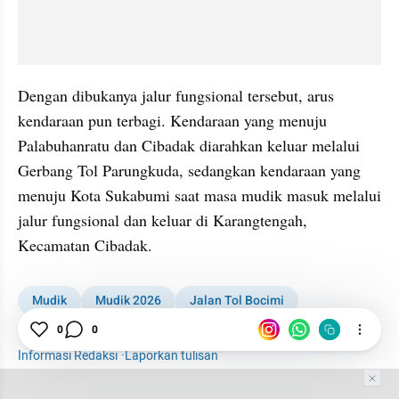
Dengan dibukanya jalur fungsional tersebut, arus 
kendaraan pun terbagi. Kendaraan yang menuju 
Palabuhanratu dan Cibadak diarahkan keluar melalui 
Gerbang Tol Parungkuda, sedangkan kendaraan yang 
menuju Kota Sukabumi saat masa mudik masuk melalui 
jalur fungsional dan keluar di Karangtengah, 
Kecamatan Cibadak.
Mudik
Mudik 2026
Jalan Tol Bocimi
Tol Bocimi
Tol
Jalan Tol
Jalan
0
0
Informasi Redaksi
·
Laporkan tulisan
Tim Editor
Editor Section