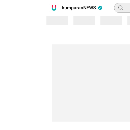
Pencari
kumparanNEWS
Loading
Loading
Loading