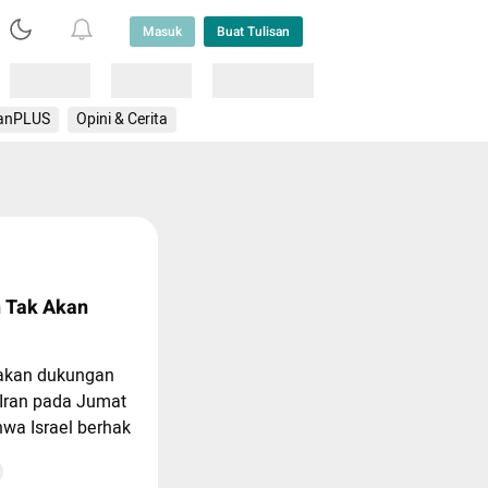
Masuk
Buat Tulisan
Loading
Loading
Lainnya
anPLUS
Opini & Cerita
n Tak Akan
akan dukungan
 Iran pada Jumat
wa Israel berhak
taan bersama di
da, mereka