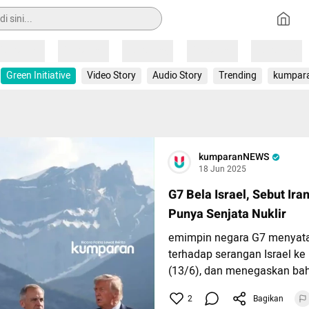
Loading
Loading
Loading
Loading
Loading
Green Initiative
Video Story
Audio Story
Trending
kumpar
kumparanNEWS
18 Jun 2025
G7 Bela Israel, Sebut Ira
Punya Senjata Nuklir
emimpin negara G7 menyat
terhadap serangan Israel ke
(13/6), dan menegaskan bah
membela diri. Dalam pernya
2
Bagikan
KTT G7 di Kananaskis, Kana