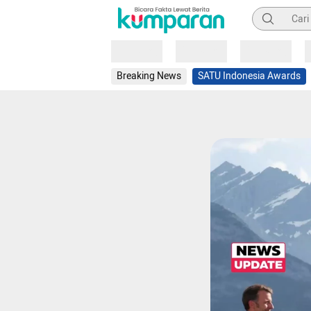
Pencarian
Loading
Loading
Loading
Breaking News
SATU Indonesia Awards