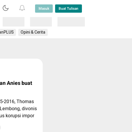
Masuk
Buat Tulisan
Loading
Loading
Lainnya
anPLUS
Opini & Cerita
an Anies buat
15-2016, Thomas
Lembong, divonis
us korupsi impor
 di Pengadilan
, istri Tom,