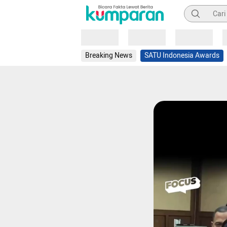
Pencarian
Loading
Loading
Loading
Breaking News
SATU Indonesia Awards