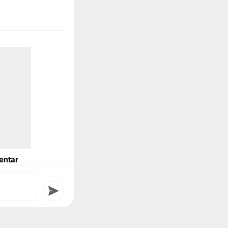
mpiri dan
s Gubernur
ng hadir sejak
utusan dibacakan,
dan berbicara
sama
entar