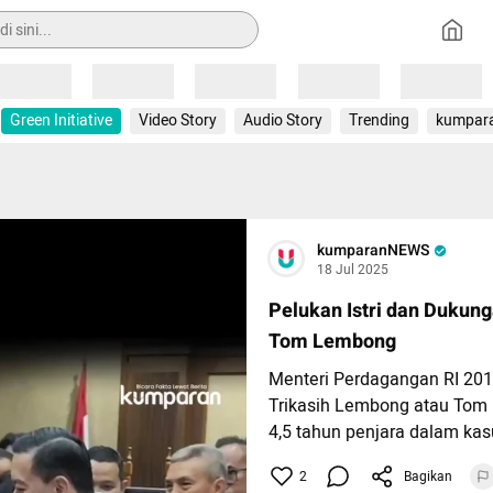
Loading
Loading
Loading
Loading
Loading
Green Initiative
Video Story
Audio Story
Trending
kumpar
kumparanNEWS
18 Jul 2025
Pelukan Istri dan Dukung
Tom Lembong
Menteri Perdagangan RI 20
Trikasih Lembong atau Tom 
4,5 tahun penjara dalam kas
gula. Usai pembacaan vonis
2
Bagikan
Tipikor, Jakarta, Jumat (18/7)